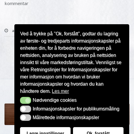
kommentar
aug 5, 2015
Snølegging
Ved å trykke på "Ok, forstått", godtar du lagring
av første- og tredjeparts informasjonskapsler på
enheten din, for å forbedre navigeringen på
nettsiden, analysering av bruken på nettsiden
innsikt til våre markedsføringstiltak. Vennligst se
våre Retningslinjer for Informasjonskapsler for
mer informasjon om hvordan vi bruker
informasjonskapsler og hvordan du kan
håndtere dem.
Les mer
Copyright © 2015 | Leirskallen Skisenter
Nødvendige cookies
Nødvendige cookies
Informasjonskapsler for publikumsmåling
Informasjonskapsler for publikumsmåling
Målrettede informasjonskapsler
Målrettede informasjonskapsler
Lagre innstillinger
Ok, forstått